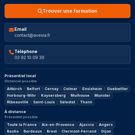
Trouver une formation
Email
contact@avesia.fr
Téléphone
03 92 10 09 39
Présentiel local
Distanciel possible
Altkirch
Belfort
Cernay
Colmar
Ensisheim
Guebwiller
Horbourg-Wihr
Kaysersberg
Mulhouse
Munster
Ribeauvillé
Saint-Louis
Sélestat
Thann
À distance
Présentiel possible
Toute la France
Aix-en-Provence
Ajaccio
Angers
Bastia
Bordeaux
Brest
Clermont-Ferrand
Dijon