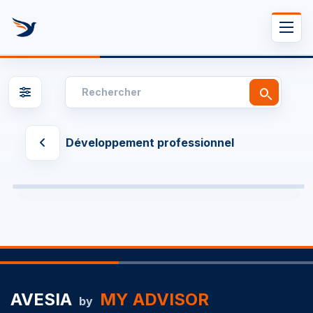
Se rendre au contenu
Développement professionnel
AVESIA
MY ADVISOR
by