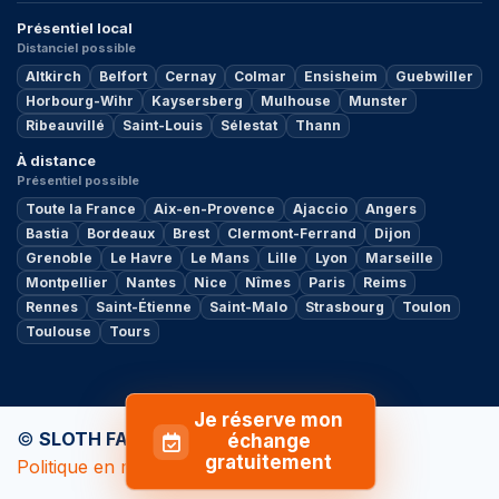
Présentiel local
Distanciel possible
Altkirch
Belfort
Cernay
Colmar
Ensisheim
Guebwiller
Horbourg-Wihr
Kaysersberg
Mulhouse
Munster
Ribeauvillé
Saint-Louis
Sélestat
Thann
À distance
Présentiel possible
Toute la France
Aix-en-Provence
Ajaccio
Angers
Bastia
Bordeaux
Brest
Clermont-Ferrand
Dijon
Grenoble
Le Havre
Le Mans
Lille
Lyon
Marseille
Montpellier
Nantes
Nice
Nîmes
Paris
Reims
Rennes
Saint-Étienne
Saint-Malo
Strasbourg
Toulon
Toulouse
Tours
Je réserve mon
©
SLOTH FACTORY
by
MY ADVISOR
échange
gratuitement
Politique en matière de cookies