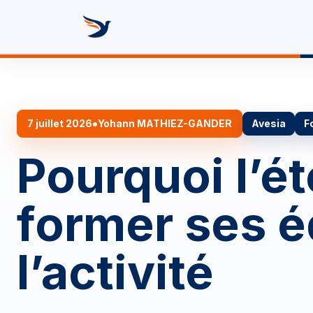
Se rendre au contenu
Formez vot
•
7 juillet 2026
Yohann MATHIEZ-GANDER
Avesia
F
Pourquoi l’é
former ses é
l’activité