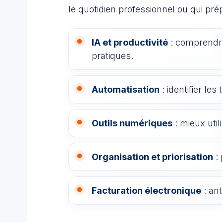
le quotidien professionnel ou qui pr
IA et productivité
: comprendre
pratiques.
Automatisation
: identifier les
Outils numériques
: mieux util
Organisation et priorisation
: 
Facturation électronique
: an