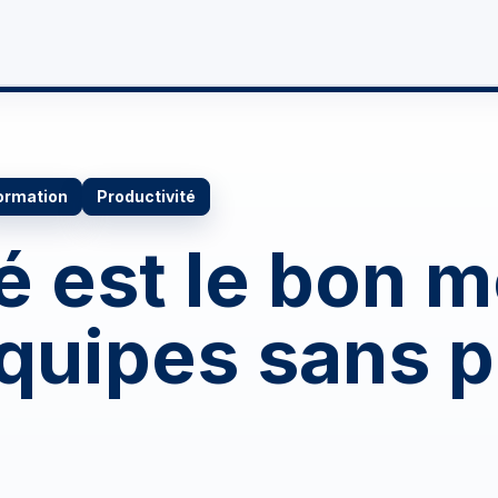
re futur
Boosté par l'IA
Formations
Actualités
ormation
Productivité
té est le bon
quipes sans p