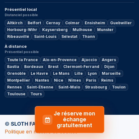
Présentiel local
Distanciel possible
Altkirch
Belfort
Cernay
Colmar
Ensisheim
Guebwiller
Horbourg-Wihr
Kaysersberg
Mulhouse
Munster
Ribeauvillé
Saint-Louis
Sélestat
Thann
À distance
Présentiel possible
Toute la France
Aix-en-Provence
Ajaccio
Angers
Bastia
Bordeaux
Brest
Clermont-Ferrand
Dijon
Grenoble
Le Havre
Le Mans
Lille
Lyon
Marseille
Montpellier
Nantes
Nice
Nîmes
Paris
Reims
Rennes
Saint-Étienne
Saint-Malo
Strasbourg
Toulon
Toulouse
Tours
Je réserve mon
échange
©
SLOTH FACTORY
by
MY ADVISOR
gratuitement
Politique en matière de cookies