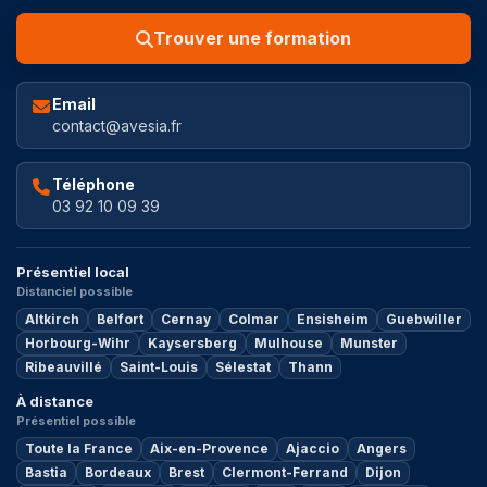
Trouver une formation
Email
contact@avesia.fr
Téléphone
03 92 10 09 39
Présentiel local
Distanciel possible
Altkirch
Belfort
Cernay
Colmar
Ensisheim
Guebwiller
Horbourg-Wihr
Kaysersberg
Mulhouse
Munster
Ribeauvillé
Saint-Louis
Sélestat
Thann
À distance
Présentiel possible
Toute la France
Aix-en-Provence
Ajaccio
Angers
Bastia
Bordeaux
Brest
Clermont-Ferrand
Dijon