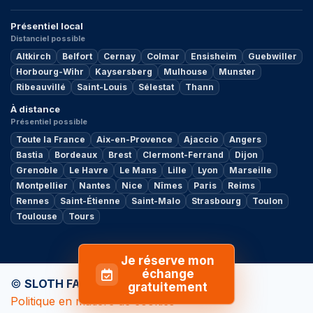
Présentiel local
Distanciel possible
Altkirch
Belfort
Cernay
Colmar
Ensisheim
Guebwiller
Horbourg-Wihr
Kaysersberg
Mulhouse
Munster
Ribeauvillé
Saint-Louis
Sélestat
Thann
À distance
Présentiel possible
Toute la France
Aix-en-Provence
Ajaccio
Angers
Bastia
Bordeaux
Brest
Clermont-Ferrand
Dijon
Grenoble
Le Havre
Le Mans
Lille
Lyon
Marseille
Montpellier
Nantes
Nice
Nîmes
Paris
Reims
Rennes
Saint-Étienne
Saint-Malo
Strasbourg
Toulon
Toulouse
Tours
Je réserve mon
échange
©
SLOTH FACTORY
by
MY ADVISOR
gratuitement
Politique en matière de cookies