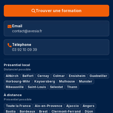
Trouver une formation
Email
contact@avesia.fr
Téléphone
03 92 10 09 39
Présentiel local
Distanciel possible
Altkirch
Belfort
Cernay
Colmar
Ensisheim
Guebwiller
Horbourg-Wihr
Kaysersberg
Mulhouse
Munster
Ribeauvillé
Saint-Louis
Sélestat
Thann
À distance
Présentiel possible
Toute la France
Aix-en-Provence
Ajaccio
Angers
Bastia
Bordeaux
Brest
Clermont-Ferrand
Dijon