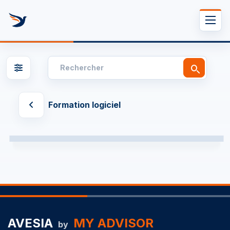
Se rendre au contenu
Formation logiciel
AVESIA
MY ADVISOR
by