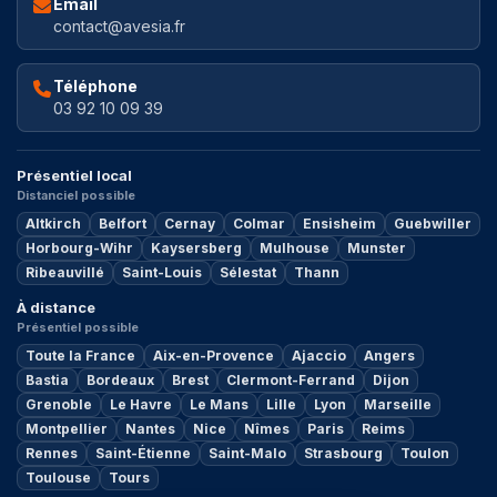
Email
contact@avesia.fr
Téléphone
03 92 10 09 39
Présentiel local
Distanciel possible
Altkirch
Belfort
Cernay
Colmar
Ensisheim
Guebwiller
Horbourg-Wihr
Kaysersberg
Mulhouse
Munster
Ribeauvillé
Saint-Louis
Sélestat
Thann
À distance
Présentiel possible
Toute la France
Aix-en-Provence
Ajaccio
Angers
Bastia
Bordeaux
Brest
Clermont-Ferrand
Dijon
Grenoble
Le Havre
Le Mans
Lille
Lyon
Marseille
Montpellier
Nantes
Nice
Nîmes
Paris
Reims
Rennes
Saint-Étienne
Saint-Malo
Strasbourg
Toulon
Toulouse
Tours