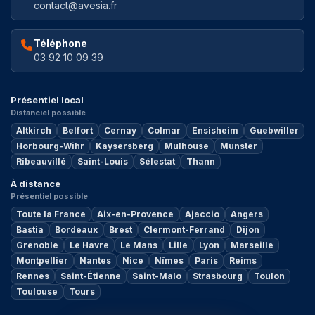
contact@avesia.fr
Téléphone
03 92 10 09 39
Présentiel local
Distanciel possible
Altkirch
Belfort
Cernay
Colmar
Ensisheim
Guebwiller
Horbourg-Wihr
Kaysersberg
Mulhouse
Munster
Ribeauvillé
Saint-Louis
Sélestat
Thann
À distance
Présentiel possible
Toute la France
Aix-en-Provence
Ajaccio
Angers
Bastia
Bordeaux
Brest
Clermont-Ferrand
Dijon
Grenoble
Le Havre
Le Mans
Lille
Lyon
Marseille
Montpellier
Nantes
Nice
Nîmes
Paris
Reims
Rennes
Saint-Étienne
Saint-Malo
Strasbourg
Toulon
Toulouse
Tours