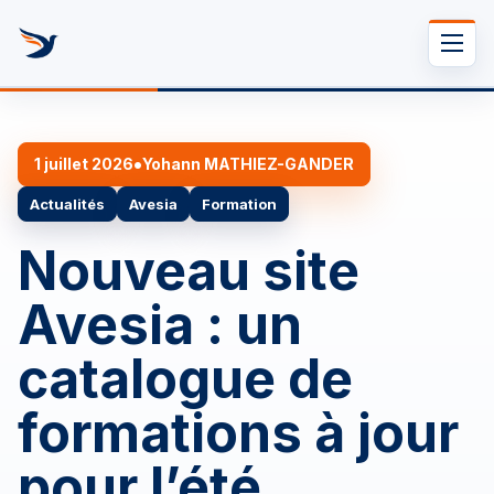
Se rendre au contenu
•
1 juillet 2026
Yohann MATHIEZ-GANDER
Actualités
Avesia
Formation
Nouveau site
Avesia : un
catalogue de
formations à jour
pour l’été