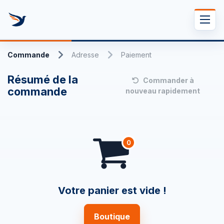
Se rendre au contenu
Commande
Adresse
Paiement
Résumé de la
Commander à
commande
nouveau rapidement
Votre panier est vide !
Boutique