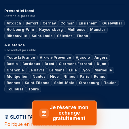
Présentiel local
Distanciel possible
Altkirch
Belfort
Cernay
Colmar
Ensisheim
Guebwiller
Horbourg-Wihr
Kaysersberg
Mulhouse
Munster
Ribeauvillé
Saint-Louis
Sélestat
Thann
À distance
Présentiel possible
Toute la France
Aix-en-Provence
Ajaccio
Angers
Bastia
Bordeaux
Brest
Clermont-Ferrand
Dijon
Grenoble
Le Havre
Le Mans
Lille
Lyon
Marseille
Montpellier
Nantes
Nice
Nîmes
Paris
Reims
Rennes
Saint-Étienne
Saint-Malo
Strasbourg
Toulon
Toulouse
Tours
Je réserve mon
échange
©
SLOTH FACTORY
by
MY ADVISOR
gratuitement
Politique en matière de cookies