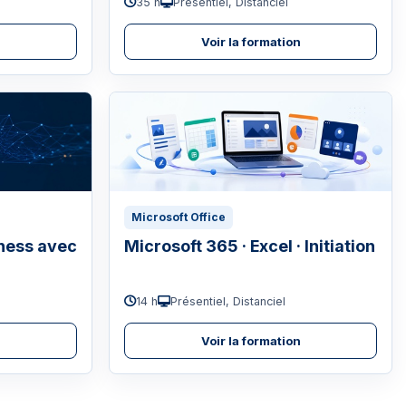
35 h
Présentiel, Distanciel
n
Voir la formation
Microsoft Office
ness avec
Microsoft 365 · Excel · Initiation
14 h
Présentiel, Distanciel
n
Voir la formation