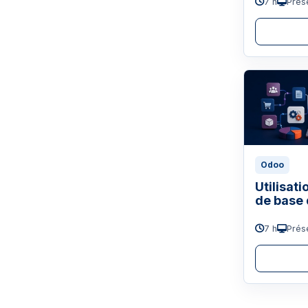
7 h
Prése
Odoo
Utilisati
de base
7 h
Prése