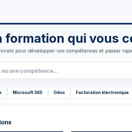
re futur
Boosté par l'IA
Formations
Actualités
a formation qui vous 
crets pour développer vos compétences et passer rapid
e
Microsoft 365
Odoo
Facturation électronique
ions