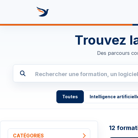
Se rendre au contenu
Formez vot
Trouvez l
Des parcours con
Toutes
Intelligence artificiell
12 format
CATÉGORIES