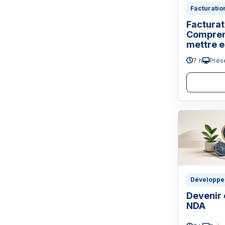
Facturatio
Facturat
Comprend
mettre 
7 h
Prése
Développe
Devenir 
NDA