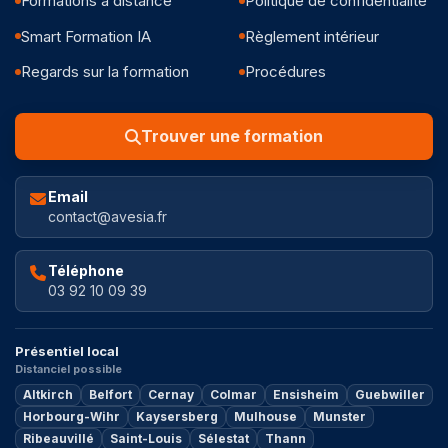
Formations à distance
Politique de confidentialité
Smart Formation IA
Règlement intérieur
Regards sur la formation
Procédures
Trouver une formation
Email
contact@avesia.fr
Téléphone
03 92 10 09 39
Présentiel local
Distanciel possible
Altkirch
Belfort
Cernay
Colmar
Ensisheim
Guebwiller
Horbourg-Wihr
Kaysersberg
Mulhouse
Munster
Ribeauvillé
Saint-Louis
Sélestat
Thann