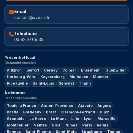
Email
contact@avesia.fr
Téléphone
03 92 10 09 39
Présentiel local
Distanciel possible
Altkirch
Belfort
Cernay
Colmar
Ensisheim
Guebwiller
Horbourg-Wihr
Kaysersberg
Mulhouse
Munster
Ribeauvillé
Saint-Louis
Sélestat
Thann
À distance
Présentiel possible
Toute la France
Aix-en-Provence
Ajaccio
Angers
Bastia
Bordeaux
Brest
Clermont-Ferrand
Dijon
Grenoble
Le Havre
Le Mans
Lille
Lyon
Marseille
Montpellier
Nantes
Nice
Nîmes
Paris
Reims
Rennes
Saint-Étienne
Saint-Malo
Strasbourg
Toulon