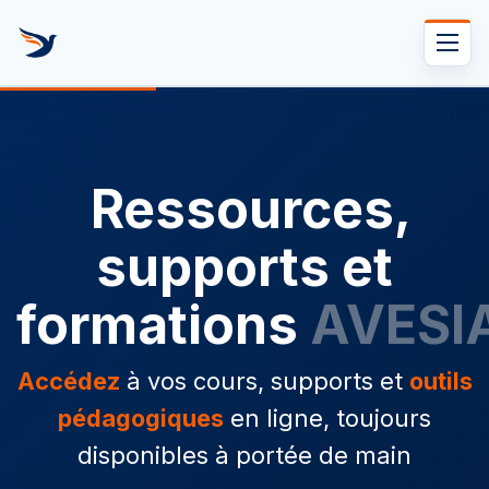
Se rendre au contenu
Ressources,
supports et
formations
AVESI
Accédez
à vos cours, supports et
outils
pédagogiques
en ligne, toujours
disponibles à portée de main