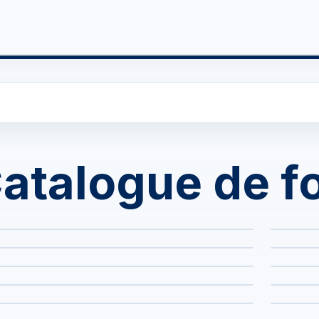
re futur
Boosté par l'IA
Formations
Actualités
atalogue de f