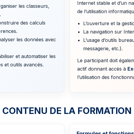
Internet stable et d’un na
ganiser les classeurs,
de l’utilisation informati
.
nstruire des calculs
L’ouverture et la gesti
érences.
La navigation sur Inte
nalyser les données avec
L’usage d’outils burea
messagerie, etc.).
biliser et automatiser les
Le participant doit égal
s et outils avancés.
actif donnant accès à
Ex
l’utilisation des fonction
CONTENU DE LA FORMATION
Formules et fonctions