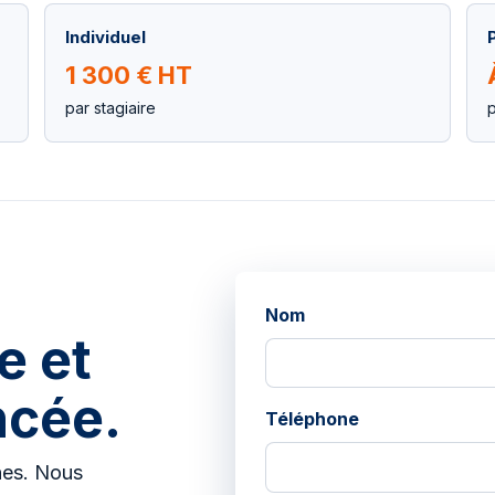
Individuel
1 300 € HT
par stagiaire
p
Nom
e et
ncée.
Téléphone
nes. Nous