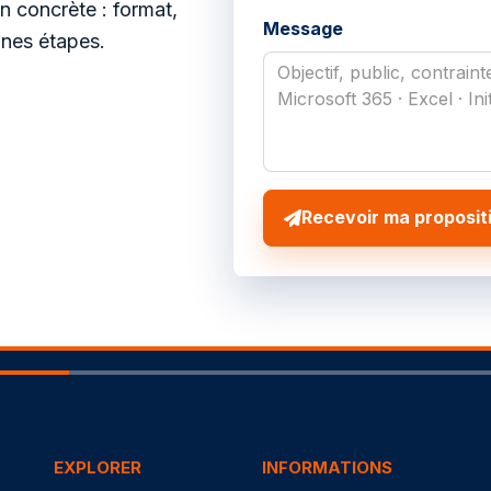
 concrète : format,
Message
ines étapes.
Recevoir ma proposit
EXPLORER
INFORMATIONS