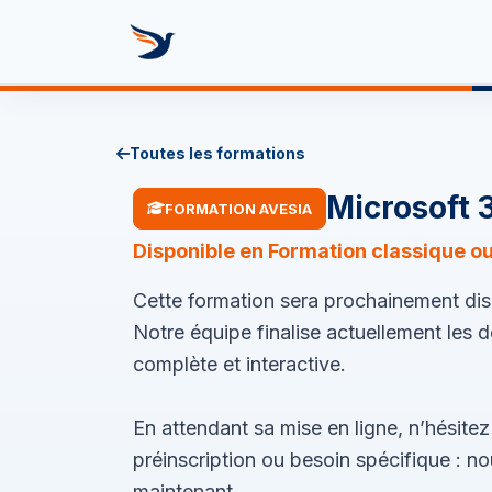
Se rendre au contenu
Formez vot
Toutes les formations
Microsoft 3
FORMATION AVESIA
Disponible en Formation classique o
Cette formation sera prochainement disp
Notre équipe finalise actuellement les 
complète et interactive.
En attendant sa mise en ligne, n’hésite
préinscription ou besoin spécifique : 
maintenant.