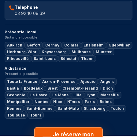
Téléphone
03 92 10 09 39
Présentiel local
Distanciel possible
Altkirch
Belfort
Cernay
Colmar
Ensisheim
Guebwiller
Horbourg-Wihr
Kaysersberg
Mulhouse
Munster
Ribeauvillé
Saint-Louis
Sélestat
Thann
À distance
Présentiel possible
Toute la France
Aix-en-Provence
Ajaccio
Angers
Bastia
Bordeaux
Brest
Clermont-Ferrand
Dijon
Grenoble
Le Havre
Le Mans
Lille
Lyon
Marseille
Montpellier
Nantes
Nice
Nîmes
Paris
Reims
Rennes
Saint-Étienne
Saint-Malo
Strasbourg
Toulon
Toulouse
Tours
Je réserve mon