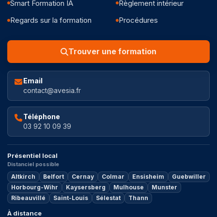
Smart Formation IA
Règlement intérieur
Regards sur la formation
Procédures
Trouver une formation
Email
contact@avesia.fr
Téléphone
03 92 10 09 39
Présentiel local
Distanciel possible
Altkirch
Belfort
Cernay
Colmar
Ensisheim
Guebwiller
Horbourg-Wihr
Kaysersberg
Mulhouse
Munster
Ribeauvillé
Saint-Louis
Sélestat
Thann
À distance