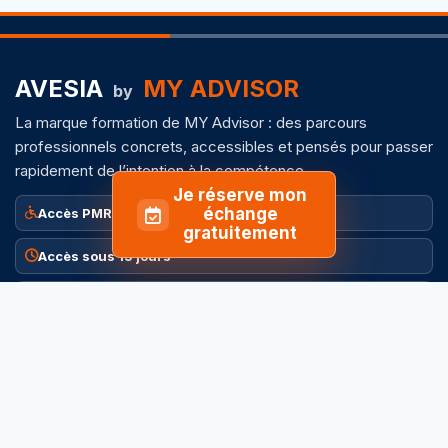
AVESIA
MY ADVISOR
by
La marque formation de MY Advisor : des parcours
professionnels concrets, accessibles et pensés pour passer
rapidement de l’intention à la compétence.
Je réserve mon
échange
Accès PMR
gratuitement
Accès sous 15 jours
Inscription accompagnée
EXPLORER
INFORMATIONS
Contactez-nous
Conditions générales
Formations productivité
Mentions légales