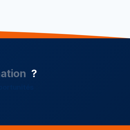
ation
?
portunités