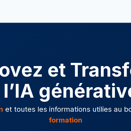
re futur
Boosté par l'IA
Formations
Actualités
novez et Trans
 l’IA générativ
n
et toutes les informations utilies au
formation