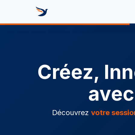
Se rendre au contenu
Formez vot
Créez, In
avec
Découvrez
votre sessio