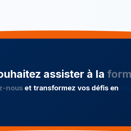
uhaitez assister à la
form
z-nous
et transformez vos défis en
op