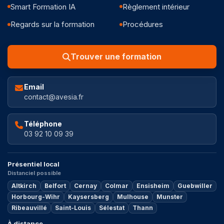
Smart Formation IA
Règlement intérieur
Regards sur la formation
Procédures
Trouver une formation
Email
contact@avesia.fr
Téléphone
03 92 10 09 39
Présentiel local
Distanciel possible
Altkirch
Belfort
Cernay
Colmar
Ensisheim
Guebwiller
Horbourg-Wihr
Kaysersberg
Mulhouse
Munster
Ribeauvillé
Saint-Louis
Sélestat
Thann
À distance