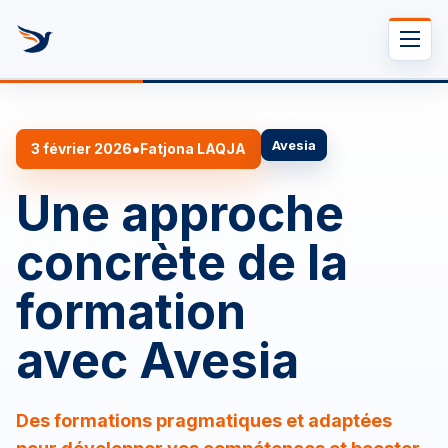
Se rendre au contenu
Avesia
•
3 février 2026
Fatjona LAQJA
Une approche
concrète de la
formation
avec Avesia
Des formations pragmatiques et adaptées