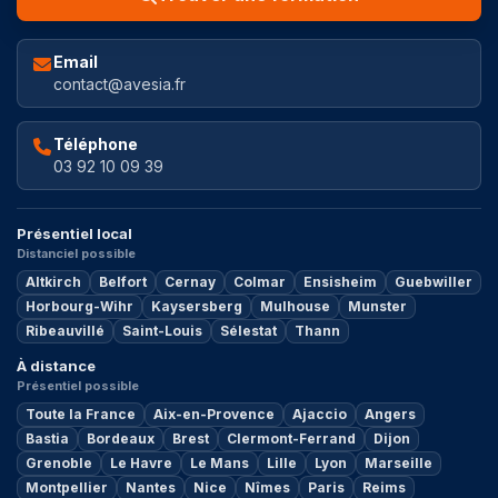
Email
contact@avesia.fr
Téléphone
03 92 10 09 39
Présentiel local
Distanciel possible
Altkirch
Belfort
Cernay
Colmar
Ensisheim
Guebwiller
Horbourg-Wihr
Kaysersberg
Mulhouse
Munster
Ribeauvillé
Saint-Louis
Sélestat
Thann
À distance
Présentiel possible
Toute la France
Aix-en-Provence
Ajaccio
Angers
Bastia
Bordeaux
Brest
Clermont-Ferrand
Dijon
Grenoble
Le Havre
Le Mans
Lille
Lyon
Marseille
Montpellier
Nantes
Nice
Nîmes
Paris
Reims