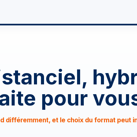
re futur
Boosté par l'IA
Formations
Actualités
istanciel, hybr
aite pour vou
différemment, et le choix du format peut in