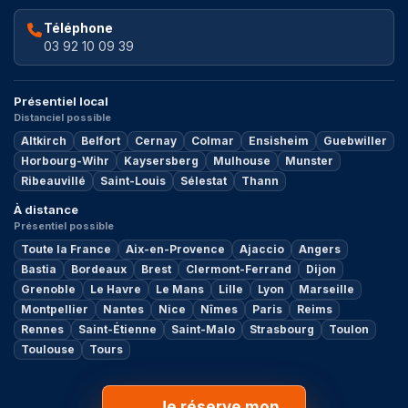
Téléphone
03 92 10 09 39
Présentiel local
Distanciel possible
Altkirch
Belfort
Cernay
Colmar
Ensisheim
Guebwiller
Horbourg-Wihr
Kaysersberg
Mulhouse
Munster
Ribeauvillé
Saint-Louis
Sélestat
Thann
À distance
Présentiel possible
Toute la France
Aix-en-Provence
Ajaccio
Angers
Bastia
Bordeaux
Brest
Clermont-Ferrand
Dijon
Grenoble
Le Havre
Le Mans
Lille
Lyon
Marseille
Montpellier
Nantes
Nice
Nîmes
Paris
Reims
Rennes
Saint-Étienne
Saint-Malo
Strasbourg
Toulon
Toulouse
Tours
Je réserve mon