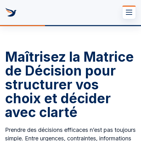
Se rendre au contenu
•
4 mars 2026
Fatjona LAQJA
Maîtrisez la Matrice
de Décision pour
structurer vos
choix et décider
avec clarté
Prendre des décisions efficaces n’est pas toujours
simple. Entre urgences, contraintes, informations