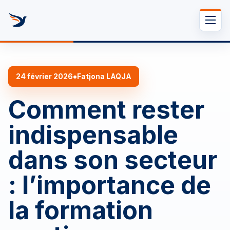
Se rendre au contenu
•
24 février 2026
Fatjona LAQJA
Comment rester
indispensable
dans son secteur
: l’importance de
la formation