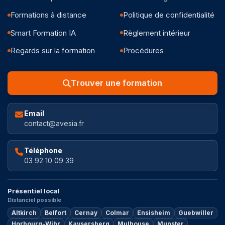
Formations à distance
Politique de confidentialité
Smart Formation IA
Règlement intérieur
Regards sur la formation
Procédures
Trouver une formation
Email
contact@avesia.fr
Téléphone
03 92 10 09 39
Présentiel local
Distanciel possible
Altkirch
Belfort
Cernay
Colmar
Ensisheim
Guebwiller
Horbourg-Wihr
Kaysersberg
Mulhouse
Munster