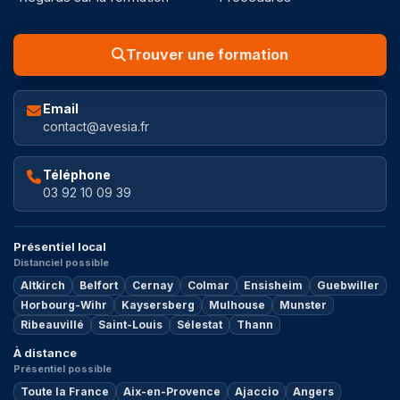
Trouver une formation
Email
contact@avesia.fr
Téléphone
03 92 10 09 39
Présentiel local
Distanciel possible
Altkirch
Belfort
Cernay
Colmar
Ensisheim
Guebwiller
Horbourg-Wihr
Kaysersberg
Mulhouse
Munster
Ribeauvillé
Saint-Louis
Sélestat
Thann
À distance
Présentiel possible
Toute la France
Aix-en-Provence
Ajaccio
Angers